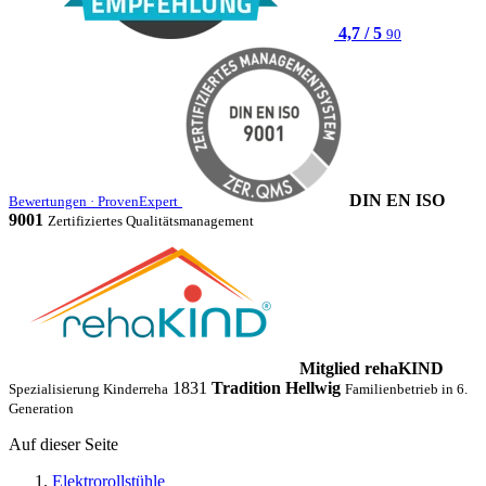
4,7 / 5
90
(öffnet neues Fenster)
DIN EN ISO
Bewertungen · ProvenExpert
9001
Zertifiziertes Qualitätsmanagement
Mitglied rehaKIND
1831
Tradition Hellwig
Spezialisierung Kinderreha
Familienbetrieb in 6.
Generation
Auf dieser Seite
Elektrorollstühle