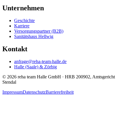
Unternehmen
Geschichte
Karriere
Versorgungspartner (B2B)
(öffnet neues Fenster)
Sanitätshaus Hellwig
Kontakt
anfrage@reha-team-halle.de
Halle (Saale) & Zörbig
© 2026 reha team Halle GmbH · HRB 200902, Amtsgericht
Stendal
Impressum
Datenschutz
Barrierefreiheit