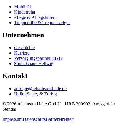
Mobilität
Kinderreha
Pflege & Alltagshilfen
Treppenlifte & Treppensteiger
Unternehmen
Geschichte
Karriere
Versorgungspartner (B2B)
(öffnet neues Fenster)
Sanitätshaus Hellwig
Kontakt
anfrage@reha-team-halle.de
Halle (Saale) & Zörbig
© 2026 reha team Halle GmbH · HRB 200902, Amtsgericht
Stendal
Impressum
Datenschutz
Barrierefreiheit