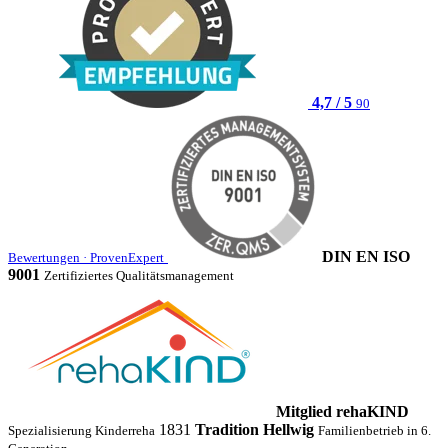
4,7 / 5
90
(öffnet neues Fenster)
DIN EN ISO
Bewertungen · ProvenExpert
9001
Zertifiziertes Qualitätsmanagement
Mitglied rehaKIND
1831
Tradition Hellwig
Spezialisierung Kinderreha
Familienbetrieb in 6.