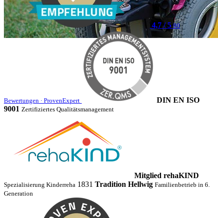
4,7 / 5
90
(öffnet neues Fenster)
DIN EN ISO
Bewertungen · ProvenExpert
9001
Zertifiziertes Qualitätsmanagement
Mitglied rehaKIND
1831
Tradition Hellwig
Spezialisierung Kinderreha
Familienbetrieb in 6.
Generation